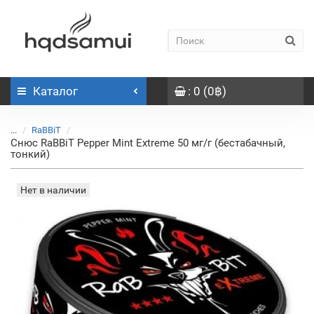
Каталог
: 0 (0฿)
...
RaBBiT
Снюс RaBBiT Pepper Mint Extreme 50 мг/г (бестабачный,
тонкий)
Нет в наличии