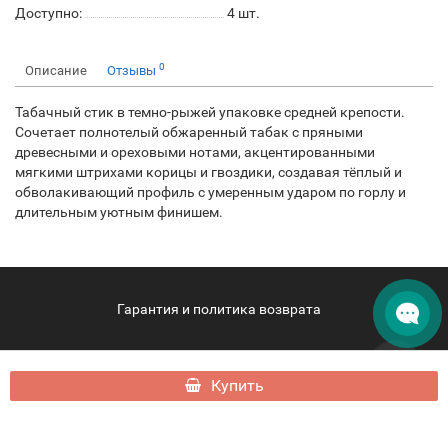
Доступно:
4
шт.
0
Описание
Отзывы
Табачный стик в темно-рыжей упаковке средней крепости.
Сочетает полнотелый обжаренный табак с пряными
древесными и ореховыми нотами, акцентированными
мягкими штрихами корицы и гвоздики, создавая тёплый и
обволакивающий профиль с умеренным ударом по горлу и
длительным уютным финишем.
Гарантия и политика возврата
hqdsamui.ru - HQD Samui © 2026
Купить