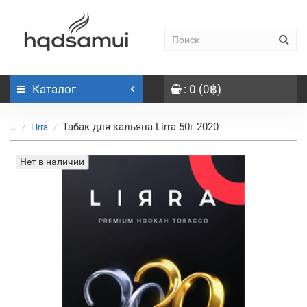
Каталог
: 0 (0฿)
Табак для кальяна Lirra 50г 2020
...
Lirra
Нет в наличии