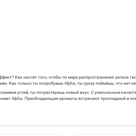
ффект? Как насчёт того, чтобы по мере распространения запаха т
м. Как только ты попробуешь Alpha, ты сразу поймёшь, что нет н
 пламени углей, ты почувствуешь новый вкус. С уникальным качес
ромат Alpha. Преобладающие ароматы встречают прохладный и осв