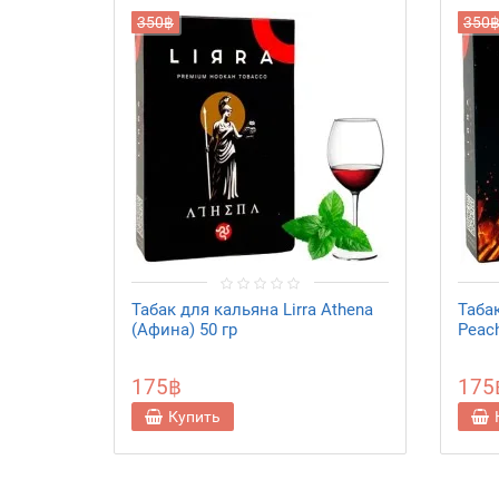
350฿
350
Табак для кальяна Lirra Athena
Табак
(Афина) 50 гр
Peac
175฿
175
Купить