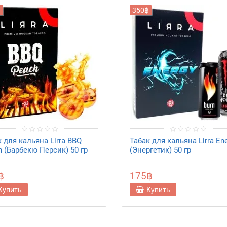
฿
350฿
 для кальяна Lirra BBQ
Табак для кальяна Lirra En
h (Барбекю Персик) 50 гр
(Энергетик) 50 гр
฿
175฿
Купить
Купить