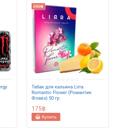
350฿
350฿
ergy
Табак для кальяна Lirra
Табак д
Romantic Flower (Романтик
Cappad
Флавэ) 50 гр
175฿
175฿
Купить
Ку