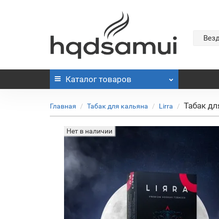
Вез
Каталог
товаров
Табак для
Главная
Табак для кальяна
Lirra
Нет в наличии