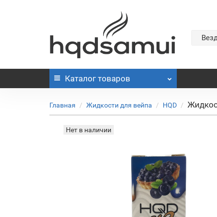
Вез
Каталог
товаров
Жидкос
Главная
Жидкости для вейпа
HQD
Нет в наличии