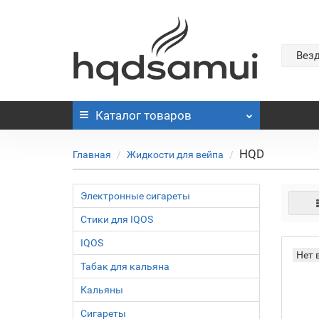
Вез
Каталог
товаров
HQD
Главная
Жидкости для вейпа
Электронные сигареты
Стики для IQOS
IQOS
Нет 
Табак для кальяна
Кальяны
Сигареты