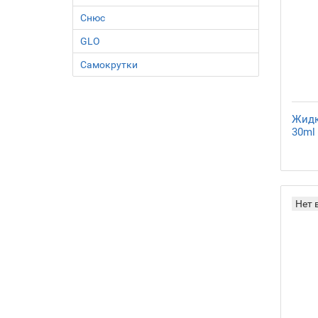
Снюс
GLO
Самокрутки
Жидко
30ml
Нет 