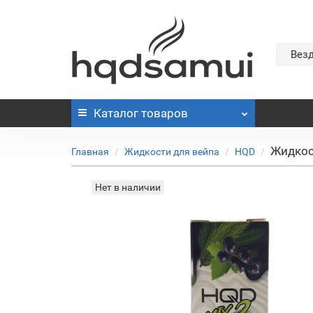
Вез
Каталог
товаров
Жидкос
Главная
Жидкости для вейпа
HQD
Нет в наличии