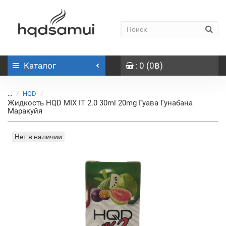
Каталог
: 0 (0฿)
...
HQD
Жидкость HQD MIX IT 2.0 30ml 20mg Гуава Гунабана
Маракуйя
Нет в наличии