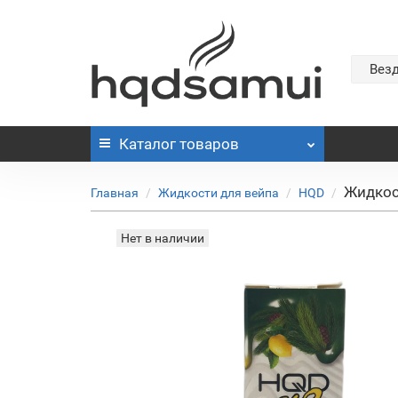
Вез
Каталог
товаров
Жидкос
Главная
Жидкости для вейпа
HQD
Нет в наличии