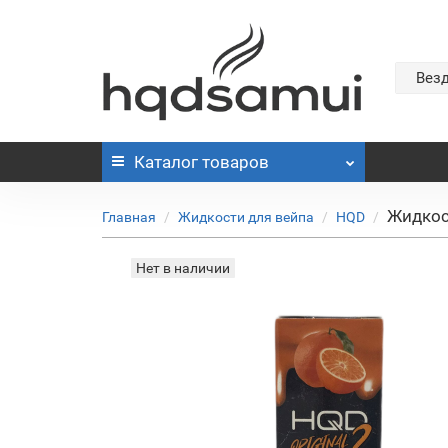
Вез
Каталог
товаров
Жидкост
Главная
Жидкости для вейпа
HQD
Нет в наличии