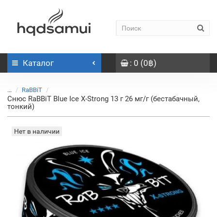
Каталог
: 0 (0฿)
...
RaBBiT
Снюс RaBBiT Blue Ice X-Strong 13 г 26 мг/г (бестабачный,
тонкий)
Нет в наличии