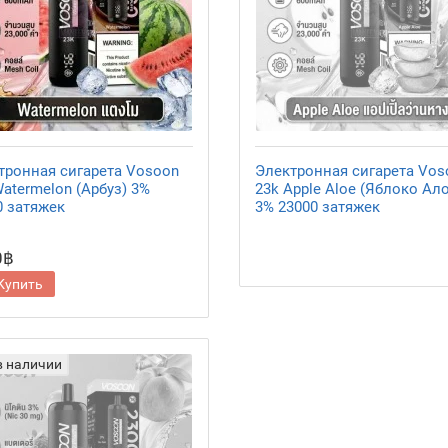
тронная сигарета Vosoon
Электронная сигарета Vos
atermelon (Арбуз) 3%
23k Apple Aloe (Яблоко Ал
0 затяжек
3% 23000 затяжек
0฿
Купить
в наличии