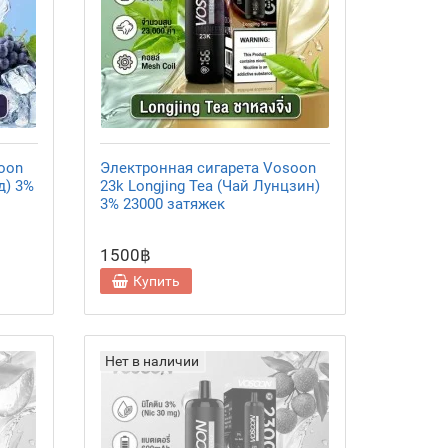
oon
Электронная сигарета Vosoon
д) 3%
23k Longjing Tea (Чай Лунцзин)
3% 23000 затяжек
1500฿
Купить
Нет в наличии