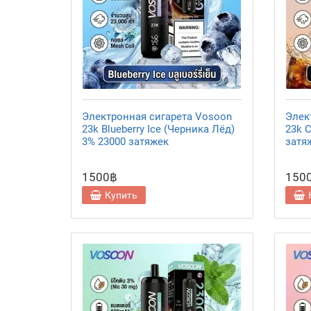
Электронная сигарета Vosoon
Элек
23k Blueberry Ice (Черника Лёд)
23k C
3% 23000 затяжек
затя
1500฿
150
Купить