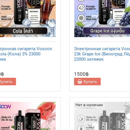
тронная сигарета Vosoon
Электронная сигарета Vos
ola (Кола) 3% 23000
23k Grape Ice (Виноград Лё
жек
23000 затяжек
0฿
1500฿
Купить
Купить
Нет в наличии