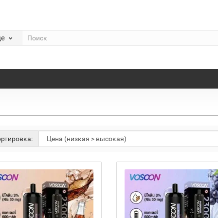
де
ртировка: