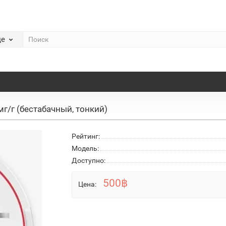
де
 мг/г (бестабачный, тонкий)
Рейтинг:
Модель:
Доступно:
500฿
Цена: