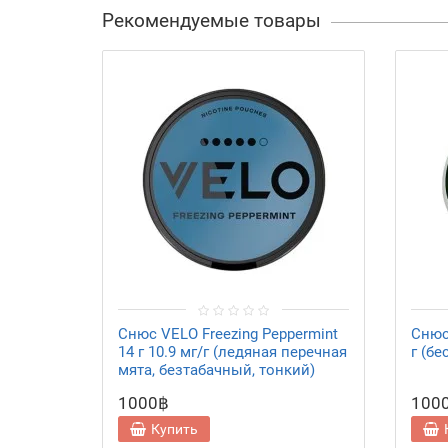
Рекомендуемые товары
Снюс VELO Freezing Peppermint
Снюс 
14 г 10.9 мг/г (ледяная перечная
г (б
мята, безтабачный, тонкий)
1000฿
100
Купить