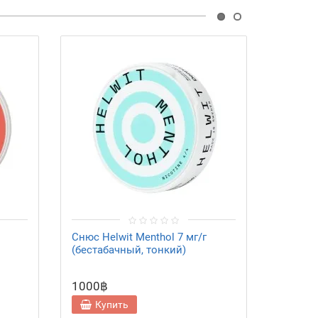
Снюс Helwit Menthol 7 мг/г
Снюс He
(бестабачный, тонкий)
(бестаб
1000฿
1000฿
Купить
Ку