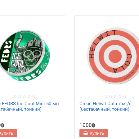
FEDRS Ice Cool Mint 50 мг/
Снюс Helwit Cola 7 мг/г
естабачный, тонкий)
(бестабачный, тонкий)
0฿
1000฿
Купить
Купить